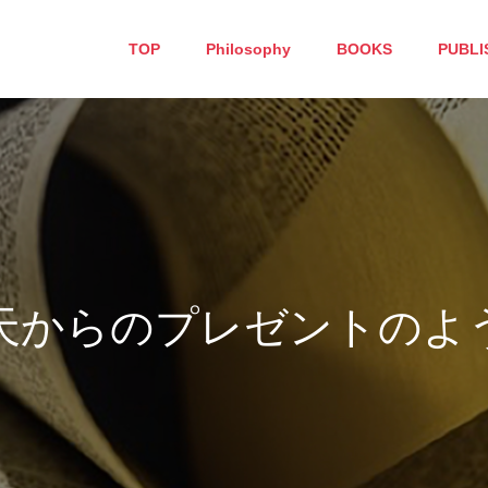
TOP
Philosophy
BOOKS
PUBLI
プ
レ
ゼ
ン
ト
の
よ
う
な
１