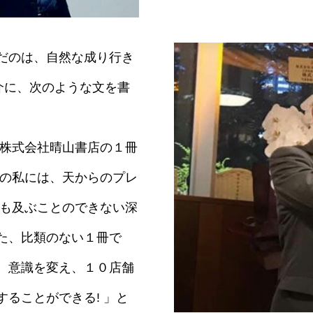
だのは、自然な成り行き
紹介に、次のような文を書
 株式会社晴山書店の１冊
りの私には、天からのプレ
誰も及ぶことのできない深
た、比類のない１冊で
、意識を変え、１０店舗
ることができる! 」と