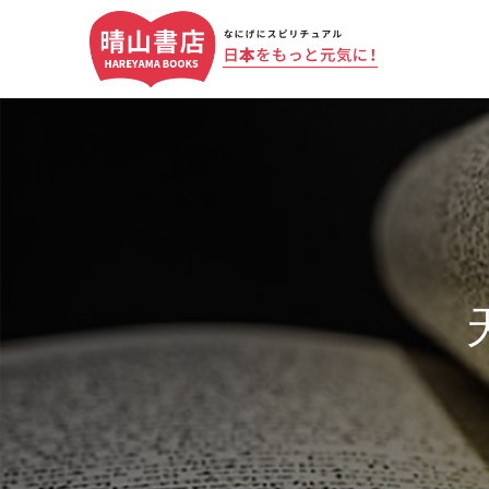
天
か
ら
の