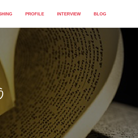
SHING
PROFILE
INTERVIEW
BLOG
冊
で
し
た
。