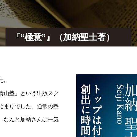
『“極意”』（加納聖士著）
た。
晴山塾」という出版スク
始まりでした。通常の塾
、なんと加納さんは一気